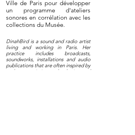
Ville de Paris pour développer
un programme d'ateliers
sonores en corrélation avec les
collections du Musée.
DinahBird is a sound and radio artist
living and working in Paris. Her
practice includes broadcasts,
soundworks, installations and audio
publications that are often inspired by
early transmission technologies and
archives. Her current interests include
old weather, dead media and high
frequency trading. Works have been
played on BBCRadio4, France
Culture’s Atelier de Création
Radiophonique, Resonance FM, Kunst
Radio, and through the Radia
network, and have been presented at
radio festivals in over twenty-five
countries around the world. She is