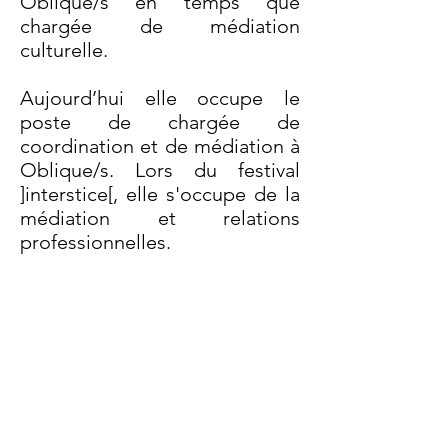
Oblique/s en temps que
chargée de médiation
culturelle.
Aujourd’hui elle occupe le
poste de chargée de
coordination et de médiation à
Oblique/s. Lors du festival
]interstice[, elle s'occupe de la
médiation et relations
professionnelles.
Oblique/s est un réseau
professionnel des arts et
cultures numériques en
Normandie qui communique,
informe et développe
notammant les dynamiques art-
science.